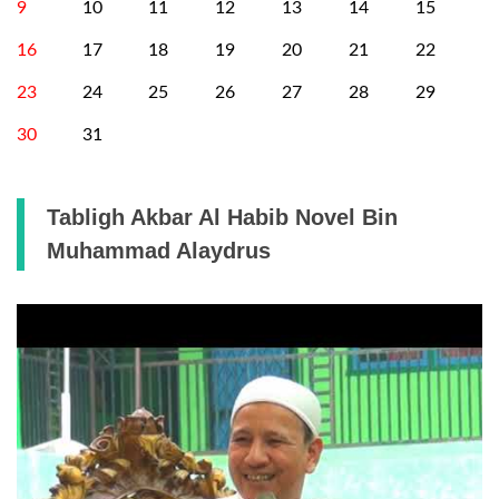
9
10
11
12
13
14
15
16
17
18
19
20
21
22
23
24
25
26
27
28
29
30
31
Tabligh Akbar Al Habib Novel Bin
Muhammad Alaydrus